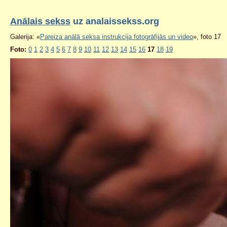
Anālais sekss
uz analaissekss.org
Galerija: «
Pareiza anālā seksa instrukcija fotogrāfijās un video
», foto 17
Foto:
0
1
2
3
4
5
6
7
8
9
10
11
12
13
14
15
16
17
18
19