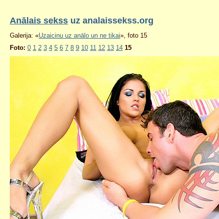
Anālais sekss
uz analaissekss.org
Galerija: «
Uzaicinu uz anālo un ne tikai
», foto 15
Foto:
0
1
2
3
4
5
6
7
8
9
10
11
12
13
14
15