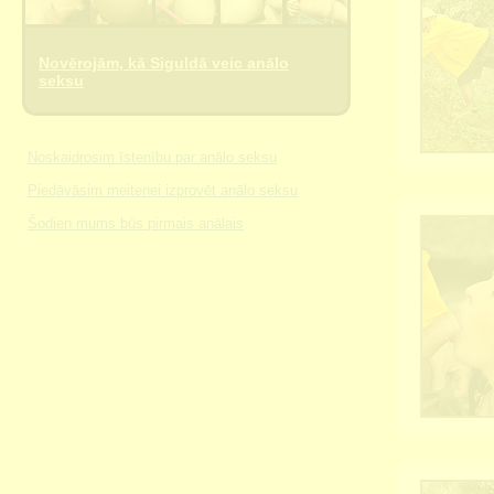
Novērojām, kā Siguldā veic anālo
seksu
Noskaidrosim īstenību par anālo seksu
Piedāvāsim meitenei izprovēt anālo seksu
Šodien mums būs pirmais anālais