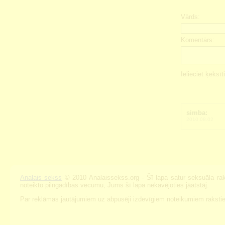
Vārds:
Komentārs:
Ielieciet ķeksīt
simba:
2010.08.02
Analais sekss
© 2010 Analaissekss.org - Šī lapa satur seksuāla raks
noteikto pilngadības vecumu, Jums šī lapa nekavējoties jāatstāj.
Par reklāmas jautājumiem uz abpusēji izdevīgiem noteikumiem raksti