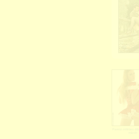
Pareizi mīlēties d
mācēt