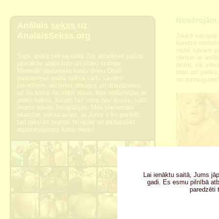
Novērojām, 
Anālais
sekss
uz
AnalaisSekss.org
Jaukā vasaras 
kundze nodarboj
mutē savam part
Šajā, anālā seksa saitā Jūs atradīsiet pašas
ņēmas ar anālo.
jaunākās anālā foto un video scēnas.
nezin, cik siev
Materiāli atjaunojās katru dienu.Droši
man arī palika
pievienojiet anālā seksa saitu saviem
no aizmugures
favorītiem, aicieniet draugus un draudzenes
uz šo saitu! Aicinām visus, kas nodarbojās ar
anālo seksu, kuram tas vairs nav svešs, sūtīt
mums savas fotogrāfijas. Mēs pieņemam
skaistas seksa ainas, ja Jums ir ko parādīt,
tad rakstiet mums! Ienāciet un pārbaudiet
atjauninājumus katru dienu!
Lai ienāktu saitā, Jums jā
gadi. Es esmu pilnībā atbi
paredzēti 