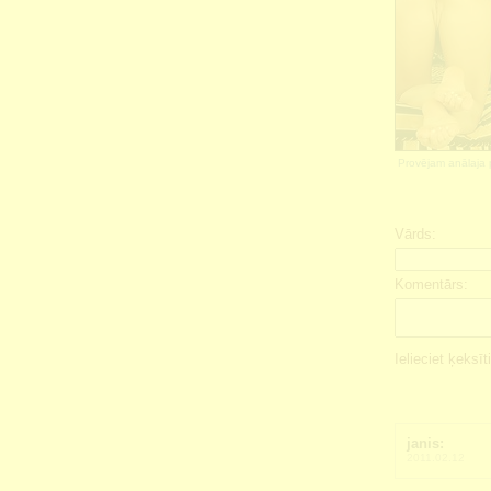
Provējam anālaja p
Vārds:
Komentārs:
Ielieciet ķeksīt
janis:
2011.02.12