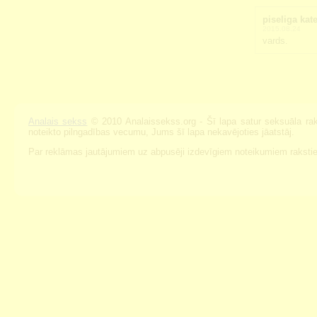
piseliga kate
2015.08.24
vards.
Analais sekss
© 2010 Analaissekss.org - Šī lapa satur seksuāla raks
noteikto pilngadības vecumu, Jums šī lapa nekavējoties jāatstāj.
Par reklāmas jautājumiem uz abpusēji izdevīgiem noteikumiem raksti